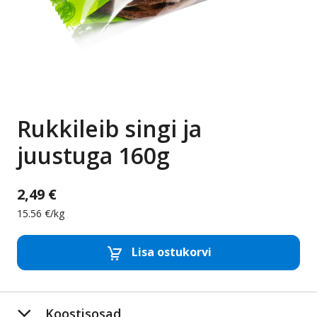
Rukkileib singi ja
juustuga 160g
2,49 €
15.56 €/kg
Lisa ostukorvi
Eemalda toode
Lis
Koostisosad