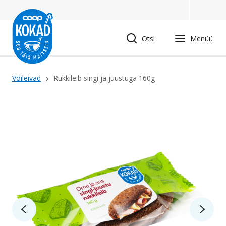
Liigu
edasi
põhisisu
Otsi
Menüü
juurde
Leivapuru
Võileivad
Rukkileib singi ja juustuga 160g