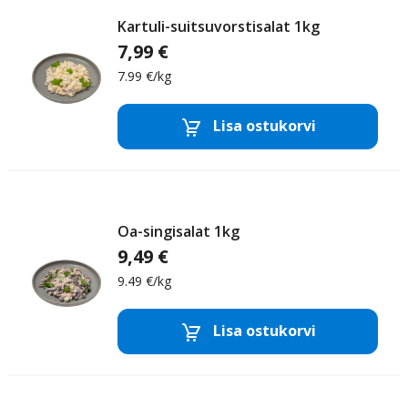
Kartuli-suitsuvorstisalat 1kg
7,99 €
7.99 €/kg
Majoneesisalatid
Lisa ostukorvi
Eemalda toode
Lisa
Oa-singisalat 1kg
9,49 €
9.49 €/kg
Salatid,
Lisa ostukorvi
Majoneesisalatid
Eemalda toode
Lisa