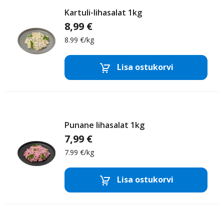
Kartuli-lihasalat 1kg
8,99 €
8.99 €/kg
Majoneesisalatid
Lisa ostukorvi
Eemalda toode
Lisa
Punane lihasalat 1kg
7,99 €
7.99 €/kg
Majoneesisalatid
Lisa ostukorvi
Eemalda toode
Lisa