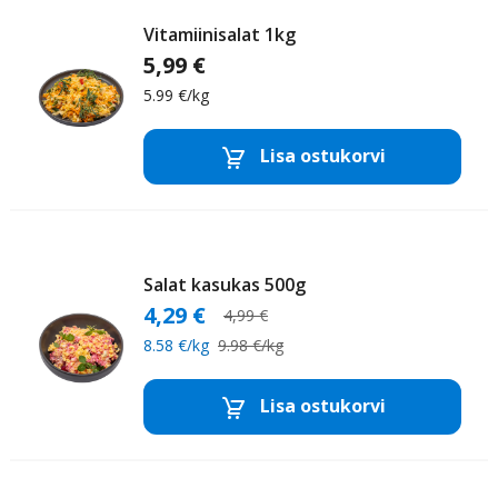
Vitamiinisalat 1kg
5,99 €
5.99 €/kg
Värsked
Lisa ostukorvi
salatid
Eemalda toode
Lisa
Salat kasukas 500g
4,29 €
4,99 €
8.58 €/kg
9.98 €/kg
Kokteilsalatid
Lisa ostukorvi
Eemalda toode
Lisa