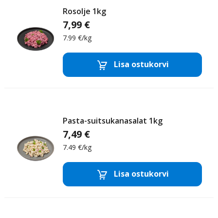
Rosolje 1kg
7,99 €
7.99 €/kg
Majoneesisalatid
Lisa ostukorvi
Eemalda toode
Lisa
Pasta-suitsukanasalat 1kg
7,49 €
7.49 €/kg
Majoneesisalatid
Lisa ostukorvi
Eemalda toode
Lisa