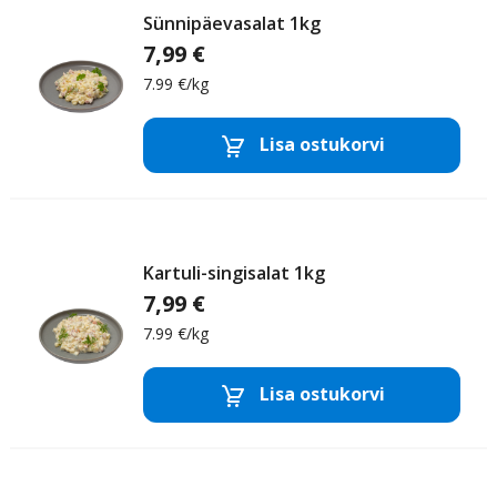
Sünnipäevasalat 1kg
7,99 €
7.99 €/kg
Majoneesisalatid
Lisa ostukorvi
Eemalda toode
Lisa
Kartuli-singisalat 1kg
7,99 €
7.99 €/kg
Majoneesisalatid
Lisa ostukorvi
Eemalda toode
Lisa