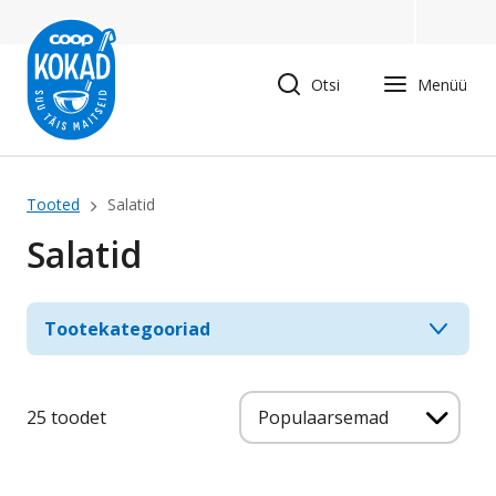
Liigu
edasi
põhisisu
Otsi
Menüü
juurde
Leivapuru
Tooted
Salatid
Salatid
Tootekategooriad
Uuemad eespool
25 toodet
Populaarsemad