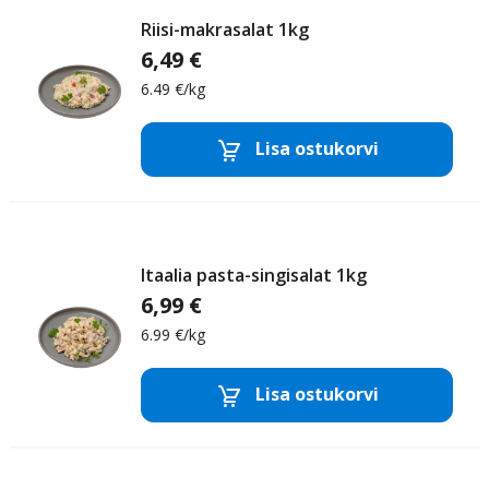
Riisi-makrasalat 1kg
6,49 €
6.49 €/kg
Majoneesisalatid
Lisa ostukorvi
Eemalda toode
Lisa
Itaalia pasta-singisalat 1kg
6,99 €
6.99 €/kg
Majoneesisalatid
Lisa ostukorvi
Eemalda toode
Lisa