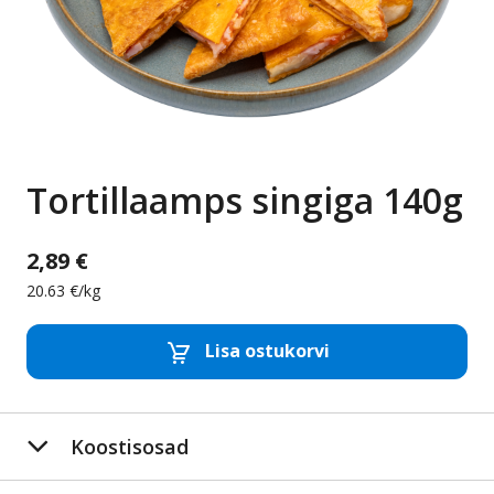
Tortillaamps singiga 140g
2,89 €
20.63 €/kg
Lisa ostukorvi
Eemalda toode
Lis
Koostisosad