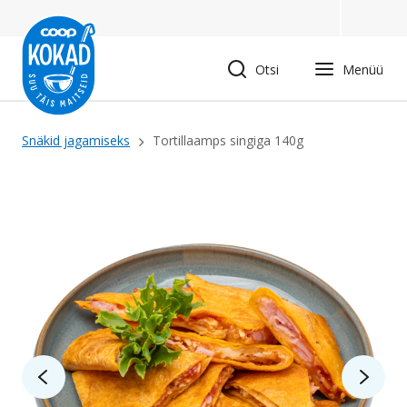
Liigu
edasi
põhisisu
Otsi
Menüü
juurde
Leivapuru
Snäkid jagamiseks
Tortillaamps singiga 140g