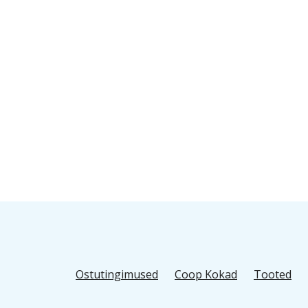
Ostutingimused
Coop Kokad
Tooted