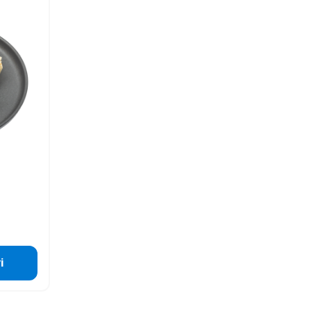
i
oode
Lisa toode