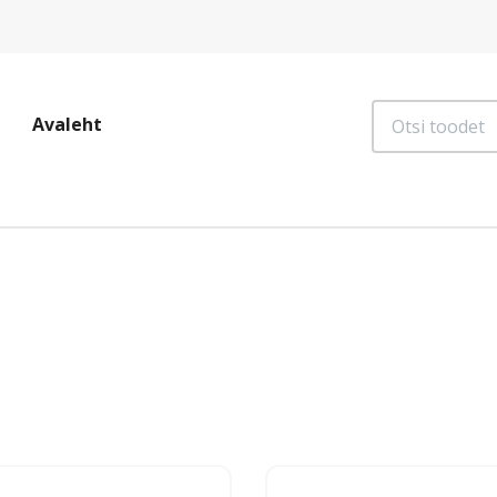
Otsi
Avaleht
toodet