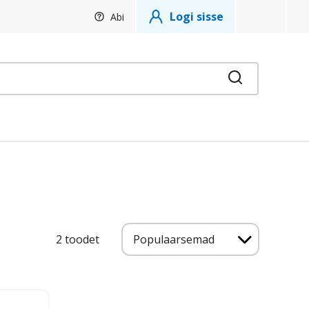
Logi sisse
Abi
Otsi
Uuemad eespool
2 toodet
Populaarsemad