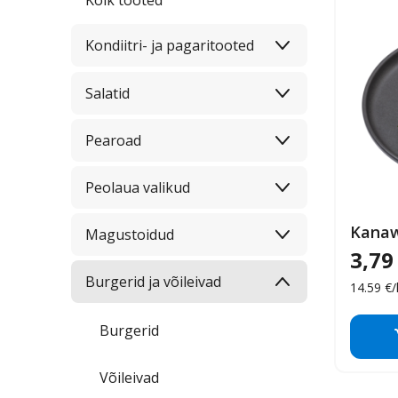
Kondiitri- ja pagaritooted
Salatid
Pearoad
Peolaua valikud
Kanaw
Wrapid
Magustoidud
3,79
Burgerid ja võileivad
14.59 €/
Burgerid
E
Võileivad