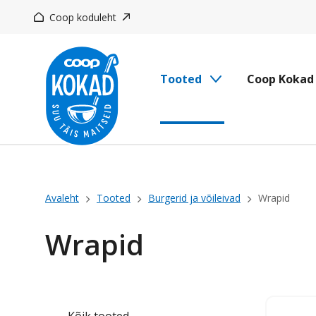
Liigu
Coop koduleht
edasi
põhisisu
juurde
Tooted
Coop Kokad
Leivapuru
Avaleht
Tooted
Burgerid ja võileivad
Wrapid
Wrapid
Kõik tooted